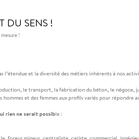
T DU SENS !
 mesure !
 l’étendue et la diversité des métiers inhérents à nos activi
duction, le transport, la fabrication du béton, le négoce, ju
es hommes et des femmes aux profils variés pour répondre au
ui rien ne serait possib
le :
elle, foreur mineur, centraliste, cariste, commercial, ingén