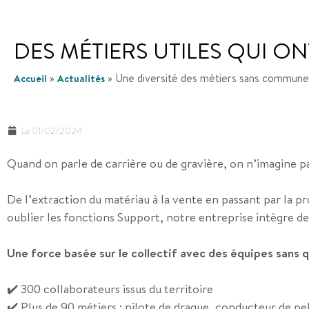
DES MÉTIERS UTILES QUI ON
»
»
Une diversité des métiers sans commune
Accueil
Actualités
Le
01/02/2024
Quand on parle de carrière ou de gravière, on n’imagine pas
De l’extraction du matériau à la vente en passant par la pro
oublier les fonctions Support, notre entreprise intègre d
Une force basée sur le collectif avec des équipes sans q
✔️ 300 collaborateurs issus du territoire
✔️ Plus de 90 métiers : pilote de drague, conducteur de p