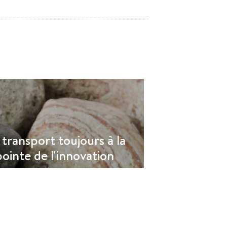
transport toujours à la
Lire l'article
pointe de l'innovation