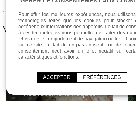
GÉRER LE CONSENTEMENT AUX COOK
Pour offrir les meilleures expériences, nous utilison
technologies telles que les cookies pour stocker 
Vous aimerez aussi
accéder aux informations des appareils. Le fait de cons
à ces technologies nous permettra de traiter des do
telles que le comportement de navigation ou les ID un
sur ce site. Le fait de ne pas consentir ou de retire
consentement peut avoir un effet négatif sur cert
caractéristiques et fonctions.
ACCEPTER
PRÉFÉRENCES
Des camions
Lire l'article
nouvellement floqués