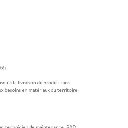
tés.
squ’à la livraison du produit sans
x besoins en matériaux du territoire.
ieur, technicien de maintenance, R&D…