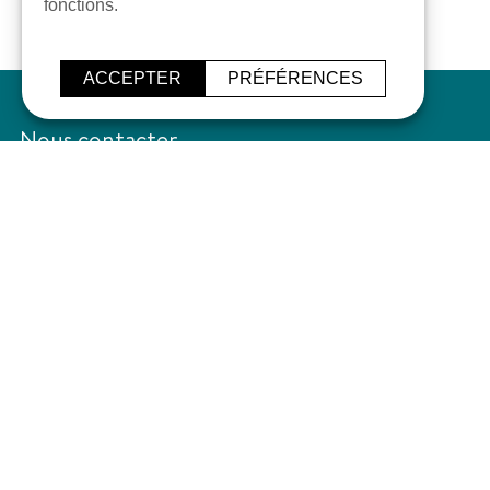
fonctions.
ACCEPTER
PRÉFÉRENCES
Nous contacter
Avenue du Vert Galant
64230 LESCAR
Standard général : 05 59 81 21 20
Sables et Graviers : 05 59 81 21 20
Béton : 05 59 81 20 31
Matériaux BTP : 05 59 81 22 95
contact@groupe-daniel.fr
Liens