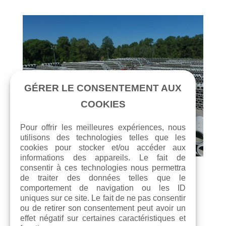
Nos réalisations en matériaux de construction
dans le domaine des travaux publics et du
Négoce
bâtiment
GÉRER LE CONSENTEMENT AUX
Nos réalisations négoce
COOKIES
Pour offrir les meilleures expériences, nous
utilisons des technologies telles que les
cookies pour stocker et/ou accéder aux
informations des appareils. Le fait de
consentir à ces technologies nous permettra
de traiter des données telles que le
comportement de navigation ou les ID
uniques sur ce site. Le fait de ne pas consentir
ou de retirer son consentement peut avoir un
effet négatif sur certaines caractéristiques et