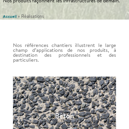
Nos produits façonnent les infrastructures de demain.
»
Réalisations
Accueil
Nos références chantiers illustrent le large
champ d’applications de nos produits, à
destination des professionnels et des
particuliers.
Nos réalisations en béton pour la construction
ou l'aménagement
Béton
Nos réalisations béton