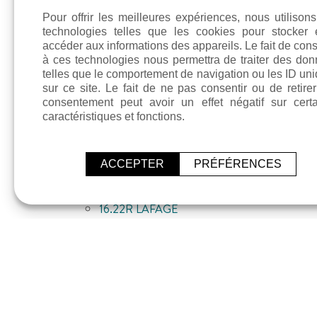
Pour offrir les meilleures expériences, nous utilison
LAFAGE à Pontonx sur l’Ado
technologies telles que les cookies pour stocker 
accéder aux informations des appareils. Le fait de cons
Retrouvez les étiquettes CE de nos produits :
à ces technologies nous permettra de traiter des do
telles que le comportement de navigation ou les ID un
0.1R LAFAGE
sur ce site. Le fait de ne pas consentir ou de retire
0.2R LAFAGE
consentement peut avoir un effet négatif sur cert
0.4R LAFAGE
caractéristiques et fonctions.
0.16R LAFAGE
4.8R LAFAGE
ACCEPTER
PRÉFÉRENCES
4.16R LAFAGE
8.16R LAFAGE
16.22R LAFAGE
SABLIERE RUBIO à Meilhan
Retrouvez les étiquettes CE de nos produits :
0.1R ETIQUETTE CE MEILHAN