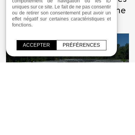
comportement de navigation ou les ID
produits sur le même thème
uniques sur ce site. Le fait de ne pas consentir
ou de retirer son consentement peut avoir un
effet négatif sur certaines caractéristiques et
fonctions.
ACCEPTER
PRÉFÉRENCES
Nos tuyaux en béton armé du diamètre 300
au 1200
TUYAUX SIMPLES
En savoir plus